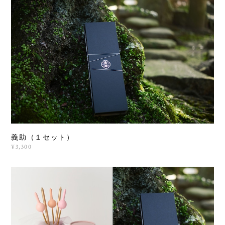
義助（１セット）
¥3,300