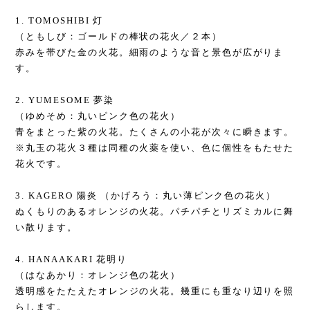
1. TOMOSHIBI 灯
（ともしび：ゴールドの棒状の花火／２本）
赤みを帯びた金の火花。細雨のような音と景色が広がりま
す。
2. YUMESOME 夢染
（ゆめそめ：丸いピンク色の花火）
青をまとった紫の火花。たくさんの小花が次々に瞬きます。
※丸玉の花火３種は同種の火薬を使い、色に個性をもたせた
花火です。
3. KAGERO 陽炎 （かげろう：丸い薄ピンク色の花火）
ぬくもりのあるオレンジの火花。パチパチとリズミカルに舞
い散ります。
4. HANAAKARI 花明り
（はなあかり：オレンジ色の花火）
透明感をたたえたオレンジの火花。幾重にも重なり辺りを照
らします。