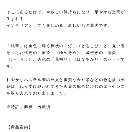
そこにあるだけで、やさしい気持ちになり、華やかな空間が
生まれる。
インテリアとしても楽しめる、新しい形の花火です。
「結華」は金色に輝く棒状の「灯」（ともしび）と、丸い玉
をつけた桃色の「夢染」（ゆめそめ）、薄橙色の「陽炎」
（かげろう）、杏色の「花明り」（はなあかり）のセットで
す。
甘やかなパステル調の外見と優美な金や紫などの色を放つ火
花は、代々受け継がれてきた火薬の配合に現代のエッセンス
を取り入れて創り出しました。
※特許／商標 出願済
【商品案内】