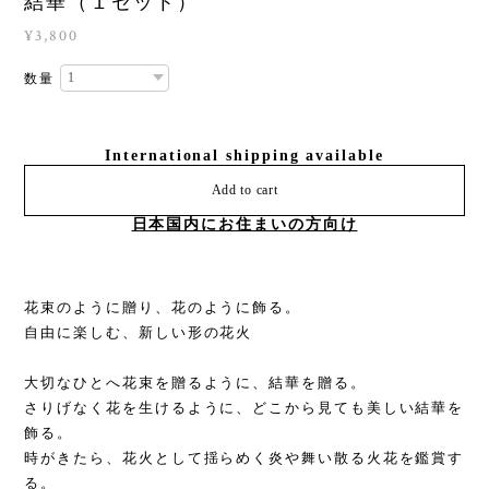
結華（１セット）
¥3,800
数量
International shipping available
Add to cart
日本国内にお住まいの方向け
花束のように贈り、花のように飾る。
自由に楽しむ、新しい形の花火
大切なひとへ花束を贈るように、結華を贈る。
さりげなく花を生けるように、どこから見ても美しい結華を
飾る。
時がきたら、花火として揺らめく炎や舞い散る火花を鑑賞す
る。