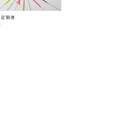
の定期便
0