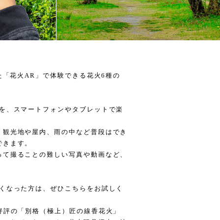
た「花火AR」で体験できる花火6種の
子を、スマートフォンやタブレットで楽
、観光地や屋内、雨の中など普段はでき
できます。
って撮ることの難しい写真や動画など、
。
たくなった方は、ぜひこちらをお試しく
好評の「別格（極上）匠の線香花火」