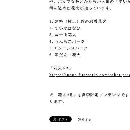
や、ポップな色とかたちが人気の「すい
術を込めた花火が揃っています。
1. 別格（極上）匠の線香花火
2. すいかはなび
3. 富士山花火
4. うんちスパーク
5. Uターンスパーク
6. 串だんご花火
「花火AR」
https://inoue-fireworks.com/other-pro
※「花火AR」は夏季限定コンテンツです。
ります。
通報する