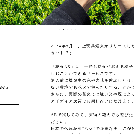
2024年5月、井上玩具煙火がリリースし
セットです。
「花火AR」は、手持ち花火が燃える様
しむことができるサービスです。
購入前に燃焼中の色や火花を確認したり
ない環境でも花火で遊んだりすることが
able
さらに、実際の花火では強い光や煙によ
アイディア次第でお楽しみいただけます
け
ARで試してみて、実物の花火でも遊び
ださい。
日本の伝統花火“和火”の繊細な美しさが